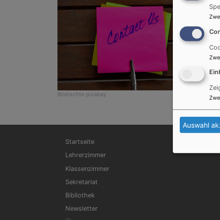
Spe
Zwe
Con
Coo
Zwe
Ein
Zei
Bildrechte
pixabay
Zwe
Auswahl ak
Hauptnavigation
Startseite
Lehrerzimmer
Klassenzimmer
Sekretariat
Bibliothek
Newsletter