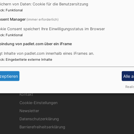
ichern von Daten: Cookie für die Benutzersitzung
Wir freuen uns über eine Nachricht, eine Anregung, ein Fee
ck
:
Funktional
sent Manager
(immer erforderlich)
kie Consent speichert Ihre Einwilligungsstatus im Browser
ck
:
Funktional
bindung von padlet.com über ein iFrame
gt Inhalte von padlet.com innerhalb eines iFrames an.
ck
:
Eingebettete externe Inhalte
zeptieren
Alle 
Fußbereichsmenü
Be
Impressum
Reali
Kontakt
Cookie-Einstellungen
Newsletter
Datenschutzerklärung
Barrierefreiheitserklärung