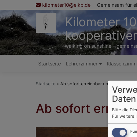
Direkt
kilometer10@elkb.de
Gemeinsam für ei
zum
Kilometer 10
Inhalt
kooperativen
walking on sunshine - gemein
Startseite
Lehrerzimmer
Klassenzimm
Hauptnavigation
Startseite
Ab sofort erreichbar unter: kilomete
Verwe
Daten
Ab sofort erreic
Bitte die Di
Für weitere 
Fun